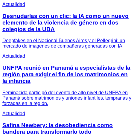
Actualidad
Desnudarlas con un clic: la IA como un nuevo
elemento de la violencia de género en dos
colegios de la UBA
Deepfakes en el Nacional Buenos Aires y el Pellegrini: un
mercado de imágenes de compañeras generadas con IA.
Actualidad
UNFPA reunió en Panamá a especialistas de la
región para exigir el fin de los matrimonios en
la infancia
Feminacida participó del evento de alto nivel de UNFPA en
Panamá sobre matrimonios y uniones infantiles, tempranas y
forzadas en la región.
Actualidad
Safina Newbery: la desobediencia como
bandera para transformarlo todo