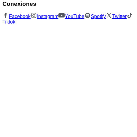
Conexiones
Facebook
Instagram
YouTube
Spotify
Twitter
Tiktok