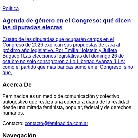
Política
Agenda de género en el Congreso: qué dicen
las diputadas electas
Cuatro de las diputadas que ocuparán cargos en el
Congreso de 2026 explican sus propuestas de cara al
próximo año legislativo. Por Emilia Holstein y Julieta
Bugacoff Las elecciones legislativas del domingo 26 de
octubre no solo consagraron a La Libertad Avanza (LLA)
como el partido que más bancas sumó en el Congreso, sino
que,
Acerca De
Feminacida es un medio de comunicación y colectivo
autogestivo que realiza una cobertura diaria de la realidad
desde una mirada feminista, popular, federal y de derechos
humanos.
Contacto:
contacto@feminacida.com.ar
Navegación