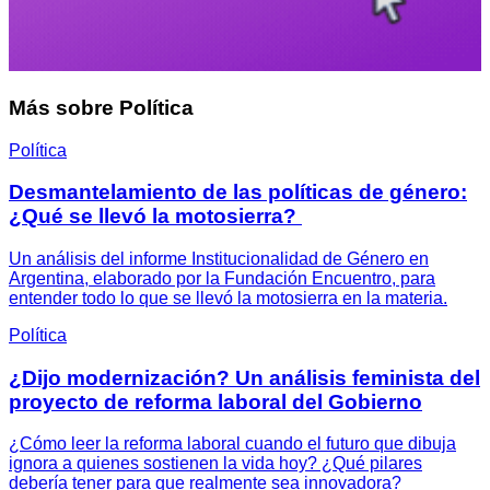
Más sobre
Política
Política
Desmantelamiento de las políticas de género:
¿Qué se llevó la motosierra?
Un análisis del informe Institucionalidad de Género en
Argentina, elaborado por la Fundación Encuentro, para
entender todo lo que se llevó la motosierra en la materia.
Política
¿Dijo modernización? Un análisis feminista del
proyecto de reforma laboral del Gobierno
¿Cómo leer la reforma laboral cuando el futuro que dibuja
ignora a quienes sostienen la vida hoy? ¿Qué pilares
debería tener para que realmente sea innovadora?