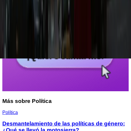
Más sobre
Política
Política
Desmantelamiento de las políticas de género:
¿Qué se llevó la motosierra?