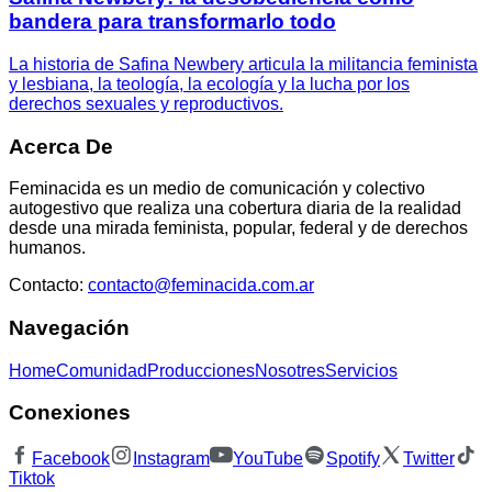
bandera para transformarlo todo
La historia de Safina Newbery articula la militancia feminista
y lesbiana, la teología, la ecología y la lucha por los
derechos sexuales y reproductivos.
Acerca De
Feminacida es un medio de comunicación y colectivo
autogestivo que realiza una cobertura diaria de la realidad
desde una mirada feminista, popular, federal y de derechos
humanos.
Contacto:
contacto@feminacida.com.ar
Navegación
Home
Comunidad
Producciones
Nosotres
Servicios
Conexiones
Facebook
Instagram
YouTube
Spotify
Twitter
Tiktok