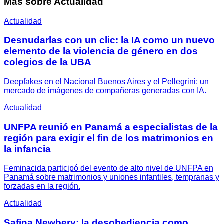
Más sobre
Actualidad
Actualidad
Desnudarlas con un clic: la IA como un nuevo
elemento de la violencia de género en dos
colegios de la UBA
Deepfakes en el Nacional Buenos Aires y el Pellegrini: un
mercado de imágenes de compañeras generadas con IA.
Actualidad
UNFPA reunió en Panamá a especialistas de la
región para exigir el fin de los matrimonios en
la infancia
Feminacida participó del evento de alto nivel de UNFPA en
Panamá sobre matrimonios y uniones infantiles, tempranas y
forzadas en la región.
Actualidad
Safina Newbery: la desobediencia como