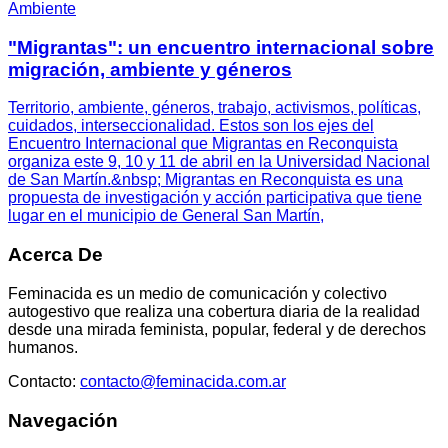
Ambiente
"Migrantas": un encuentro internacional sobre
migración, ambiente y géneros
Territorio, ambiente, géneros, trabajo, activismos, políticas,
cuidados, interseccionalidad. Estos son los ejes del
Encuentro Internacional que Migrantas en Reconquista
organiza este 9, 10 y 11 de abril en la Universidad Nacional
de San Martín.&nbsp; Migrantas en Reconquista es una
propuesta de investigación y acción participativa que tiene
lugar en el municipio de General San Martín,
Acerca De
Feminacida es un medio de comunicación y colectivo
autogestivo que realiza una cobertura diaria de la realidad
desde una mirada feminista, popular, federal y de derechos
humanos.
Contacto:
contacto@feminacida.com.ar
Navegación