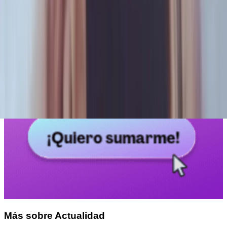
Más sobre
Actualidad