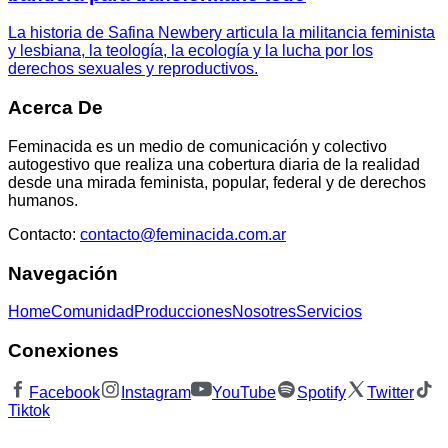
La historia de Safina Newbery articula la militancia feminista
y lesbiana, la teología, la ecología y la lucha por los
derechos sexuales y reproductivos.
Acerca De
Feminacida es un medio de comunicación y colectivo
autogestivo que realiza una cobertura diaria de la realidad
desde una mirada feminista, popular, federal y de derechos
humanos.
Contacto:
contacto@feminacida.com.ar
Navegación
Home
Comunidad
Producciones
Nosotres
Servicios
Conexiones
Facebook
Instagram
YouTube
Spotify
Twitter
Tiktok